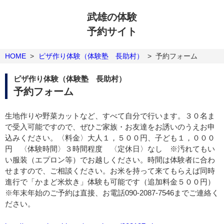
武雄の体験
予約サイト
HOME
>
ピザ作り体験（体験塾 長助村）
>
予約フォーム
ピザ作り体験（体験塾 長助村）
予約フォーム
生地作りや野菜カットなど、すべて自分で行います。３０名ま
で受入可能ですので、ぜひご家族・お友達をお誘いのうえお申
込みください。〈料金〉大人１，５００円、子ども１，０００
円 〈体験時間〉３時間程度 〈定休日〉なし ※汚れてもい
い服装（エプロン等）でお越しください。時間は体験者に合わ
せますので、ご相談ください。お米を持って来てもらえば同時
進行で「かまど米炊き」体験も可能です（追加料金５００円）
※年末年始のご予約は直接、お電話090-2087-7546までご連絡く
ださい。