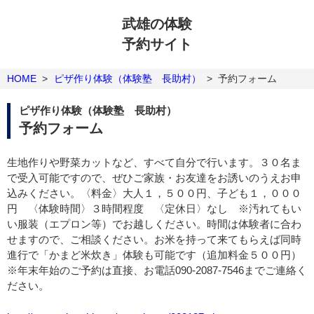
武雄の体験
予約サイト
HOME
>
ピザ作り体験（体験塾 長助村）
>
予約フォーム
ピザ作り体験（体験塾 長助村）
予約フォーム
生地作りや野菜カットなど、すべて自分で行います。３０名ま
で受入可能ですので、ぜひご家族・お友達をお誘いのうえお申
込みください。〈料金〉大人１，５００円、子ども１，０００
円 〈体験時間〉３時間程度 〈定休日〉なし ※汚れてもい
い服装（エプロン等）でお越しください。時間は体験者に合わ
せますので、ご相談ください。お米を持って来てもらえば同時
進行で「かまど米炊き」体験も可能です（追加料金５００円）
※年末年始のご予約は直接、お電話090-2087-7546までご連絡く
ださい。