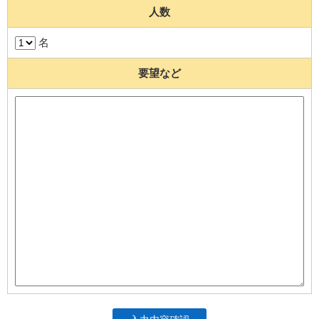
人数
名
要望など