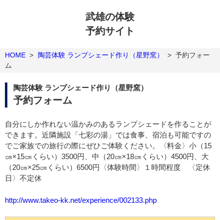
武雄の体験
予約サイト
HOME
>
陶芸体験 ランプシェード作り（星野窯）
>
予約フォー
ム
陶芸体験 ランプシェード作り（星野窯）
予約フォーム
自分にしか作れない温かみのあるランプシェードを作ることが
できます。近隣施設「七彩の湯」では食事、宿泊も可能ですの
でご家族での旅行の際にぜひご体験ください。〈料金〉小（15
㎝×15㎝くらい）3500円、中（20㎝×18㎝くらい）4500円、大
（20㎝×25㎝くらい）6500円〈体験時間〉１時間程度 〈定休
日〉不定休
http://www.takeo-kk.net/experience/002133.php