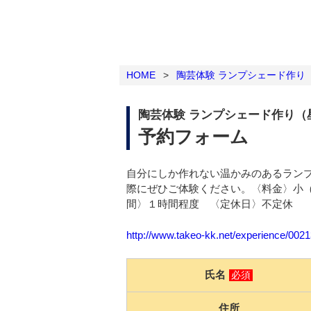
HOME
>
陶芸体験 ランプシェード作り
陶芸体験 ランプシェード作り（
予約フォーム
自分にしか作れない温かみのあるラン
際にぜひご体験ください。〈料金〉小（15㎝
間〉１時間程度 〈定休日〉不定休
http://www.takeo-kk.net/experience/002
氏名
必須
住所