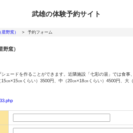
武雄の体験
予約サイト
（星野窯）
>
予約フォーム
星野窯）
プシェードを作ることができます。近隣施設「七彩の湯」では食事
×15㎝くらい）3500円、中（20㎝×18㎝くらい）4500円、大（
133.php