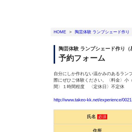
HOME
>
陶芸体験 ランプシェード作り
陶芸体験 ランプシェード作り（
予約フォーム
自分にしか作れない温かみのあるラン
際にぜひご体験ください。〈料金〉小（15㎝
間〉１時間程度 〈定休日〉不定休
http://www.takeo-kk.net/experience/002
氏名
必須
住所