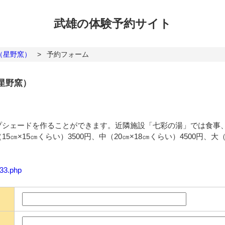
武雄の体験
予約サイト
（星野窯）
>
予約フォーム
星野窯）
プシェードを作ることができます。近隣施設「七彩の湯」では食事
×15㎝くらい）3500円、中（20㎝×18㎝くらい）4500円、大（
133.php