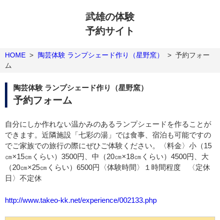
武雄の体験
予約サイト
HOME
>
陶芸体験 ランプシェード作り（星野窯）
>
予約フォー
ム
陶芸体験 ランプシェード作り（星野窯）
予約フォーム
自分にしか作れない温かみのあるランプシェードを作ることが
できます。近隣施設「七彩の湯」では食事、宿泊も可能ですの
でご家族での旅行の際にぜひご体験ください。〈料金〉小（15
㎝×15㎝くらい）3500円、中（20㎝×18㎝くらい）4500円、大
（20㎝×25㎝くらい）6500円〈体験時間〉１時間程度 〈定休
日〉不定休
http://www.takeo-kk.net/experience/002133.php