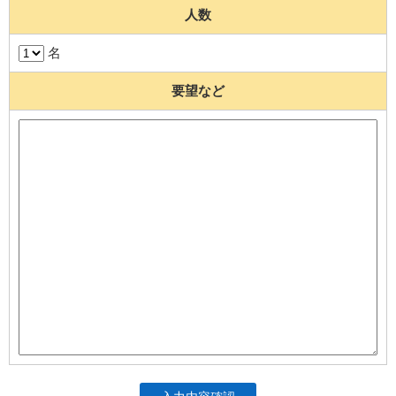
人数
名
要望など