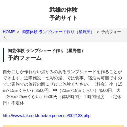
武雄の体験
予約サイト
HOME
>
陶芸体験 ランプシェード作り（星野窯）
>
予約フォー
ム
陶芸体験 ランプシェード作り（星野窯）
予約フォーム
自分にしか作れない温かみのあるランプシェードを作ることが
できます。近隣施設「七彩の湯」では食事、宿泊も可能ですの
でご家族での旅行の際にぜひご体験ください。〈料金〉小（15
㎝×15㎝くらい）3500円、中（20㎝×18㎝くらい）4500円、大
（20㎝×25㎝くらい）6500円〈体験時間〉１時間程度 〈定休
日〉不定休
http://www.takeo-kk.net/experience/002133.php