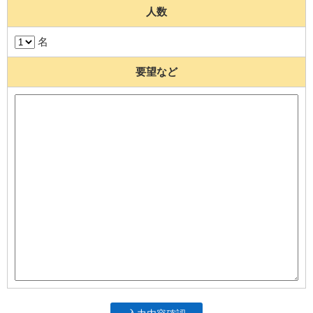
人数
名
要望など