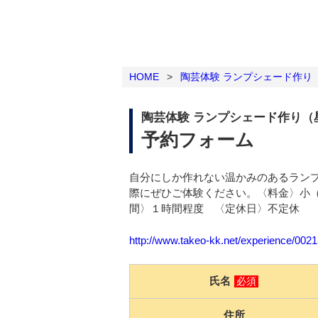
HOME
>
陶芸体験 ランプシェード作り
陶芸体験 ランプシェード作り（
予約フォーム
自分にしか作れない温かみのあるラン
際にぜひご体験ください。〈料金〉小（15㎝
間〉１時間程度 〈定休日〉不定休
http://www.takeo-kk.net/experience/002
氏名
必須
住所