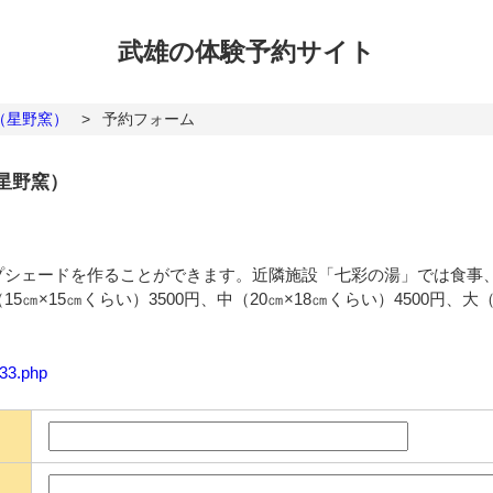
武雄の体験
予約サイト
（星野窯）
>
予約フォーム
星野窯）
プシェードを作ることができます。近隣施設「七彩の湯」では食事
×15㎝くらい）3500円、中（20㎝×18㎝くらい）4500円、大（
133.php