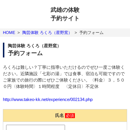
武雄の体験
予約サイト
HOME
>
陶芸体験 ろくろ（星野窯）
>
予約フォーム
陶芸体験 ろくろ（星野窯）
予約フォーム
ろくろは難しい？丁寧に指導いただけるのでぜひ一度ご体験く
ださい。近隣施設「七彩の湯」では食事、宿泊も可能ですので
ご家族での旅行の際にぜひご体験ください。〈料金〉３，５０
０円〈体験時間〉１時間程度 〈定休日〉不定休
http://www.takeo-kk.net/experience/002134.php
氏名
必須