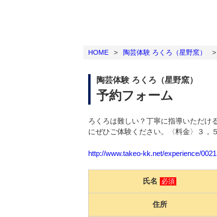
HOME
>
陶芸体験 ろくろ（星野窯）
>
陶芸体験 ろくろ（星野窯）
予約フォーム
ろくろは難しい？丁寧に指導いただけ
にぜひご体験ください。〈料金〉３，
http://www.takeo-kk.net/experience/002
氏名
必須
住所