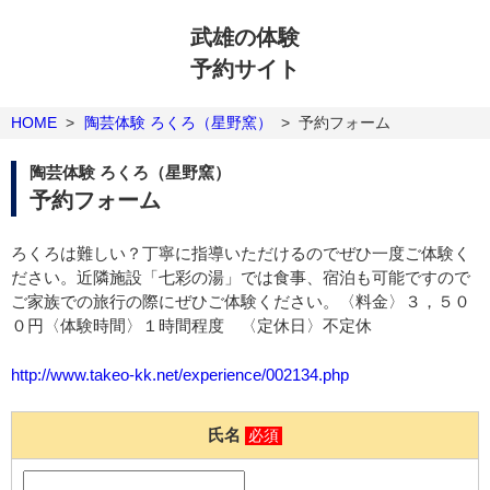
武雄の体験
予約サイト
HOME
>
陶芸体験 ろくろ（星野窯）
>
予約フォーム
陶芸体験 ろくろ（星野窯）
予約フォーム
ろくろは難しい？丁寧に指導いただけるのでぜひ一度ご体験く
ださい。近隣施設「七彩の湯」では食事、宿泊も可能ですので
ご家族での旅行の際にぜひご体験ください。〈料金〉３，５０
０円〈体験時間〉１時間程度 〈定休日〉不定休
http://www.takeo-kk.net/experience/002134.php
氏名
必須