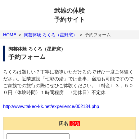
武雄の体験
予約サイト
HOME
>
陶芸体験 ろくろ（星野窯）
>
予約フォーム
陶芸体験 ろくろ（星野窯）
予約フォーム
ろくろは難しい？丁寧に指導いただけるのでぜひ一度ご体験く
ださい。近隣施設「七彩の湯」では食事、宿泊も可能ですので
ご家族での旅行の際にぜひご体験ください。〈料金〉３，５０
０円〈体験時間〉１時間程度 〈定休日〉不定休
http://www.takeo-kk.net/experience/002134.php
氏名
必須