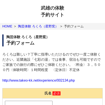
武雄の体験
予約サイト
HOME
>
陶芸体験 ろくろ（星野窯）
>
予約フォーム
陶芸体験 ろくろ（星野窯）
予約フォーム
ろくろは難しい？丁寧に指導いただけるのでぜひ一度ご体験く
ださい。近隣施設「七彩の湯」では食事、宿泊も可能ですので
ご家族での旅行の際にぜひご体験ください。〈料金〉３，５０
０円〈体験時間〉１時間程度 〈定休日〉不定休
http://www.takeo-kk.net/experience/002134.php
氏名
必須