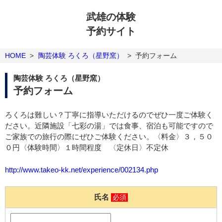
武雄の体験
予約サイト
HOME
>
陶芸体験 ろくろ（星野窯）
>
予約フォーム
陶芸体験 ろくろ（星野窯）
予約フォーム
ろくろは難しい？丁寧に指導いただけるのでぜひ一度ご体験く
ださい。近隣施設「七彩の湯」では食事、宿泊も可能ですので
ご家族での旅行の際にぜひご体験ください。〈料金〉３，５０
０円〈体験時間〉１時間程度 〈定休日〉不定休
http://www.takeo-kk.net/experience/002134.php
氏名
必須