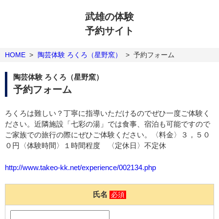
武雄の体験
予約サイト
HOME
>
陶芸体験 ろくろ（星野窯）
>
予約フォーム
陶芸体験 ろくろ（星野窯）
予約フォーム
ろくろは難しい？丁寧に指導いただけるのでぜひ一度ご体験く
ださい。近隣施設「七彩の湯」では食事、宿泊も可能ですので
ご家族での旅行の際にぜひご体験ください。〈料金〉３，５０
０円〈体験時間〉１時間程度 〈定休日〉不定休
http://www.takeo-kk.net/experience/002134.php
氏名
必須