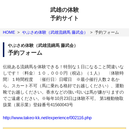
武雄の体験
予約サイト
HOME
>
やぶさめ体験（武雄流鏑馬 藤武会）
>
予約フォーム
やぶさめ体験（武雄流鏑馬 藤武会）
予約フォーム
伝統ある流鏑馬を体験できる！特別な１日になること間違いな
しです！〈料金〉１０，０００円（税込）（１人） 〈体験時
間〉１時間程度 〈催行日〉日曜日 ※最小催行人数２名か
ら。スカート不可（馬に乗れる格好でお越しください）、運動
靴でお越しください。香水などの強い匂いは馬が嫌がりますの
でご遠慮ください。※毎年10月23日は体験不可。 第1種動物取
扱業（展示業）登録番号41560043号
http://www.takeo-kk.net/experience/002116.php