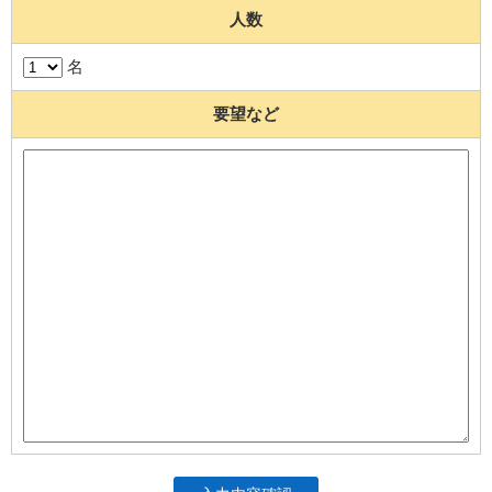
人数
名
要望など