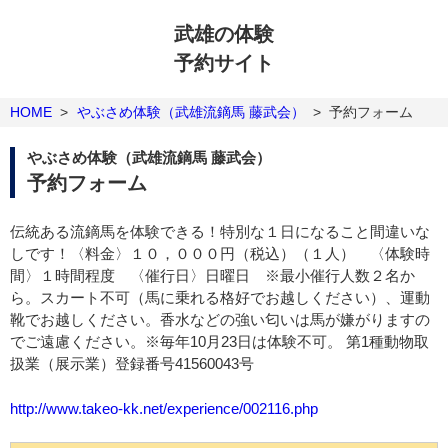
武雄の体験
予約サイト
HOME
>
やぶさめ体験（武雄流鏑馬 藤武会）
>
予約フォーム
やぶさめ体験（武雄流鏑馬 藤武会）
予約フォーム
伝統ある流鏑馬を体験できる！特別な１日になること間違いな
しです！〈料金〉１０，０００円（税込）（１人） 〈体験時
間〉１時間程度 〈催行日〉日曜日 ※最小催行人数２名か
ら。スカート不可（馬に乗れる格好でお越しください）、運動
靴でお越しください。香水などの強い匂いは馬が嫌がりますの
でご遠慮ください。※毎年10月23日は体験不可。 第1種動物取
扱業（展示業）登録番号41560043号
http://www.takeo-kk.net/experience/002116.php