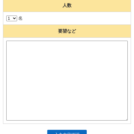
人数
名
要望など