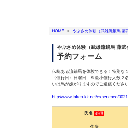
HOME
>
やぶさめ体験（武雄流鏑馬 藤
やぶさめ体験（武雄流鏑馬 藤武
予約フォーム
伝統ある流鏑馬を体験できる！特別な
〈催行日〉日曜日 ※最小催行人数２
いは馬が嫌がりますのでご遠慮ください。
http://www.takeo-kk.net/experience/002
氏名
必須
住所