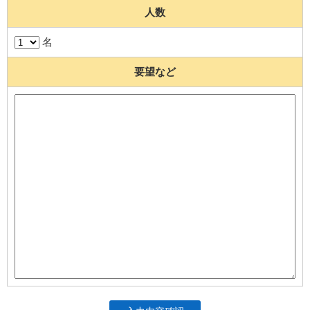
人数
名
要望など