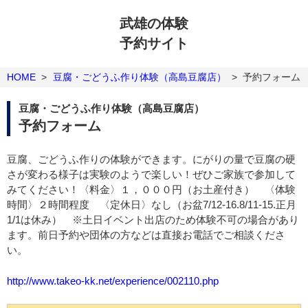
武雄の体験
予約サイト
HOME
>
豆腐・ごどうふ作り体験（高島豆腐店）
>
予約フォーム
豆腐・ごどうふ作り体験（高島豆腐店）
予約フォーム
豆腐、ごどうふ作りの体験ができます。にがりの量で豆腐の硬
さが変わる様子は実験のようで楽しい！ぜひご家族で参加して
みてください！〈料金〉１，０００円（お土産付き） 〈体験
時間〉２時間程度 〈定休日〉なし（お盆7/12-16.8/11-15.正月
1/1は休み） ※土日イベント出店のため体験不可の場合があり
ます。前日予約や団体の方などは直接お電話でご相談くださ
い。
http://www.takeo-kk.net/experience/002110.php