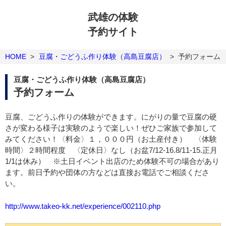
武雄の体験
予約サイト
HOME
>
豆腐・ごどうふ作り体験（高島豆腐店）
>
予約フォーム
豆腐・ごどうふ作り体験（高島豆腐店）
予約フォーム
豆腐、ごどうふ作りの体験ができます。にがりの量で豆腐の硬
さが変わる様子は実験のようで楽しい！ぜひご家族で参加して
みてください！〈料金〉１，０００円（お土産付き） 〈体験
時間〉２時間程度 〈定休日〉なし（お盆7/12-16.8/11-15.正月
1/1は休み） ※土日イベント出店のため体験不可の場合があり
ます。前日予約や団体の方などは直接お電話でご相談くださ
い。
http://www.takeo-kk.net/experience/002110.php