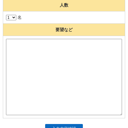
人数
名
要望など