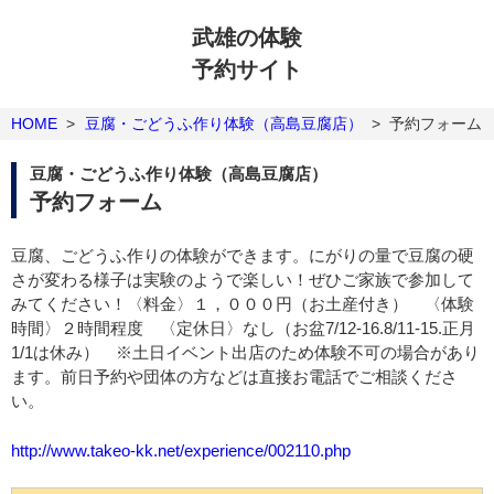
武雄の体験
予約サイト
HOME
>
豆腐・ごどうふ作り体験（高島豆腐店）
>
予約フォーム
豆腐・ごどうふ作り体験（高島豆腐店）
予約フォーム
豆腐、ごどうふ作りの体験ができます。にがりの量で豆腐の硬
さが変わる様子は実験のようで楽しい！ぜひご家族で参加して
みてください！〈料金〉１，０００円（お土産付き） 〈体験
時間〉２時間程度 〈定休日〉なし（お盆7/12-16.8/11-15.正月
1/1は休み） ※土日イベント出店のため体験不可の場合があり
ます。前日予約や団体の方などは直接お電話でご相談くださ
い。
http://www.takeo-kk.net/experience/002110.php