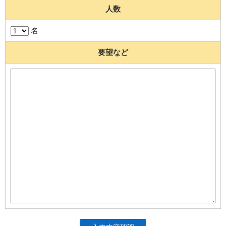
人数
名
要望など