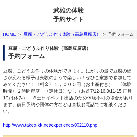
武雄の体験
予約サイト
HOME
>
豆腐・ごどうふ作り体験（高島豆腐店）
>
予約フォーム
豆腐・ごどうふ作り体験（高島豆腐店）
予約フォーム
豆腐、ごどうふ作りの体験ができます。にがりの量で豆腐の硬
さが変わる様子は実験のようで楽しい！ぜひご家族で参加して
みてください！〈料金〉１，０００円（お土産付き） 〈体験
時間〉２時間程度 〈定休日〉なし（お盆7/12-16.8/11-15.正月
1/1は休み） ※土日イベント出店のため体験不可の場合があり
ます。前日予約や団体の方などは直接お電話でご相談くださ
い。
http://www.takeo-kk.net/experience/002110.php