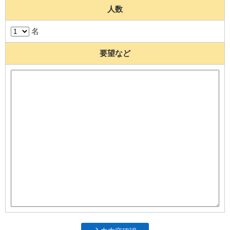
人数
名
要望など