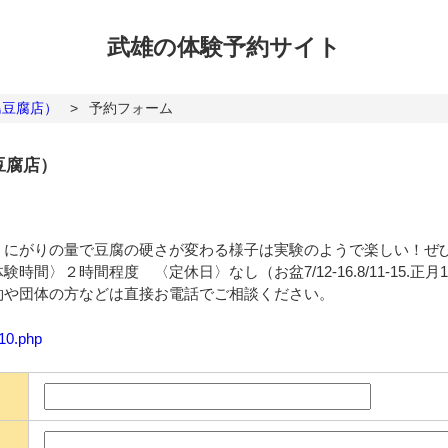
武雄の体験
予約サイト
島豆腐店）
>
予約フォーム
豆腐店）
。にがりの量で豆腐の硬さが変わる様子は実験のようで楽しい！ぜ
間〉２時間程度 〈定休日〉なし（お盆7/12-16.8/11-15.正
約や団体の方などは直接お電話でご相談ください。
110.php