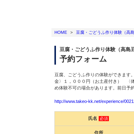
HOME
>
豆腐・ごどうふ作り体験（高
豆腐・ごどうふ作り体験（高島
予約フォーム
豆腐、ごどうふ作りの体験ができます
金〉１，０００円（お土産付き） 〈体験時
め体験不可の場合があります。前日予
http://www.takeo-kk.net/experience/002
氏名
必須
住所