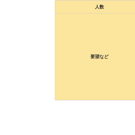
人数
要望など