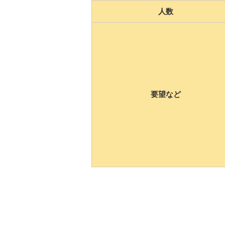
人数
要望など