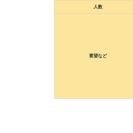
人数
要望など